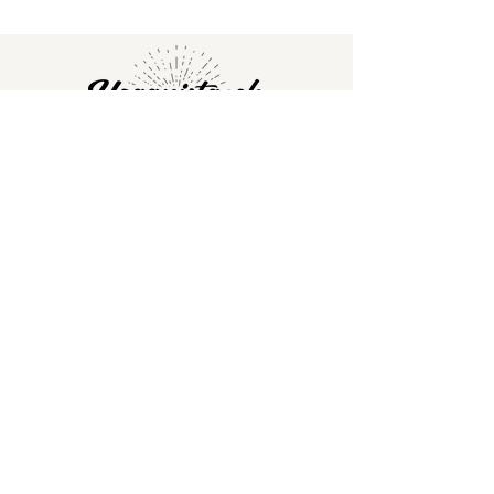
yoganista.ch
Franziska Killer
E-Mail:
info@yoganista.ch
AGB
Impressum
Datenschutzbestimmungen
© yoganista.ch Franziska Killer